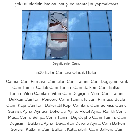
çok ürünlerinin imalatı, satışı ve montajını yapmaktayız.
Beşyüzevler Camcı
500 Evler Camcısı Olarak Bizler;
Camcı, Cam Firması, Camcılar, Cam Tamiri, Cam Değişimi, Kırık
Cam Tamiri, Çatlak Cam Tamiri, Cam Balkon, Cam Balkon
Tamiri, Vitrin Camları, Vitrin Cam Değişimi, Vitrin Cam Tamiri,
Dükkan Camları, Pencere Camı Tamiri, Isıcam Firması, Buzlu
Cam, Kapı Camları, Dekoratif Kapı Camları, Cam Servisi, Camcı
Servisi, Ayna, Aynacı, Dekoratif Ayna, Flotal Ayna, Renkli Cam,
Masa Camı, Sehpa Camı Tamiri, Dış Cephe Camı Tamiri, Cam
Değişimi, Baklava Ayna, Duvardan Duvara Ayna, Cam Balkon
Servisi, Katlanır Cam Balkon, Katlanabilir Cam Balkon, Cam