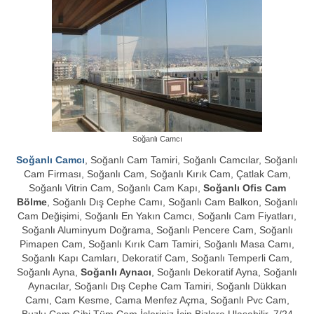
Soğanlı Camcı
Soğanlı Camcı
, Soğanlı Cam Tamiri, Soğanlı Camcılar, Soğanlı
Cam Firması, Soğanlı Cam, Soğanlı Kırık Cam, Çatlak Cam,
Soğanlı Vitrin Cam, Soğanlı Cam Kapı,
Soğanlı Ofis Cam
Bölme
, Soğanlı Dış Cephe Camı, Soğanlı Cam Balkon, Soğanlı
Cam Değişimi, Soğanlı En Yakın Camcı, Soğanlı Cam Fiyatları,
Soğanlı Aluminyum Doğrama, Soğanlı Pencere Cam, Soğanlı
Pimapen Cam, Soğanlı Kırık Cam Tamiri, Soğanlı Masa Camı,
Soğanlı Kapı Camları, Dekoratif Cam, Soğanlı Temperli Cam,
Soğanlı Ayna,
Soğanlı Aynacı
, Soğanlı Dekoratif Ayna, Soğanlı
Aynacılar, Soğanlı Dış Cephe Cam Tamiri, Soğanlı Dükkan
Camı, Cam Kesme, Cama Menfez Açma, Soğanlı Pvc Cam,