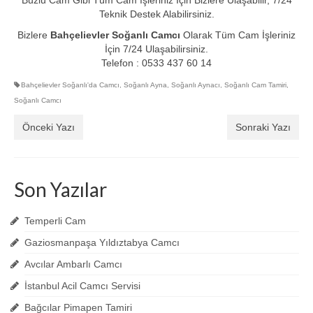
Buzlu Cam Gibi Tüm Cam İşleriniz İçin Bizlere Ulaşabilir, 7/24
Teknik Destek Alabilirsiniz.
Bizlere
Bahçelievler Soğanlı Camcı
Olarak Tüm Cam İşleriniz
İçin 7/24 Ulaşabilirsiniz.
Telefon : 0533 437 60 14
Bahçelievler Soğanlı'da Camcı
,
Soğanlı Ayna
,
Soğanlı Aynacı
,
Soğanlı Cam Tamiri
,
Soğanlı Camcı
Önceki Yazı
Sonraki Yazı
Son Yazılar
Temperli Cam
Gaziosmanpaşa Yıldıztabya Camcı
Avcılar Ambarlı Camcı
İstanbul Acil Camcı Servisi
Bağcılar Pimapen Tamiri