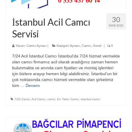
30
İstanbul Acil Camcı
MAR 2020
Servisi
Yazarı:
Camcı Aynacı
|
Kategori:
Aynacı
,
Camcı
,
Genel
|
0
7/24 Acil İstanbul Camcı İstanbul’da 7/24 hizmet vermekte
olan camcı firmamız acil olarak aradığınız zaman hemen
bulunmakta ve anında cam fiyatları ve montaj işlemleri
için bizlere arayıp hemen bilgi alabilirsiniz. İstanbul’un bir
çok noktasında camcı hizmeti vermekte olan şirketimiz
tüm …
Devamı
7/24 Camcı
,
Acil Camcı
,
camcı
,
En Yakın Camcı
,
istanbul camcı