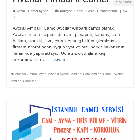
MAY 2020
Yazarı:
Camcı Aynacı
|
Kategori:
Camcı
,
Genel
,
Hizmetlerimiz
|
0
Avcılar Ambarlı Camcı Avcılar Ambarlı camcı olarak
Avcılar’ın tüm bölgesinde cam, pimapen, kepenk, cam
balkon, sineklik, pvc, cam kesme gibi tüm işlemlerinizi
firmamız tarafından uygun fiyat ve hızlı servis imkanımız
ile anında yapmaktayız. Ücretsiz ölçü alma keşif
imkanımız ile ev, …
Devamı
Ambarlı
,
Ambarlı Ayna
,
Ambarlı Aynacı
,
Ambarlı Cam
,
Ambarlı Camcı
,
Avcılar
Ambarlı Camcılar