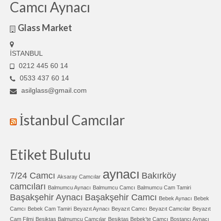
Camcı Aynacı
Glass Market
İSTANBUL
0212 445 60 14
0533 437 60 14
asilglass@gmail.com
İstanbul Camcılar
Etiket Bulutu
aynacı
7/24 Camcı
Bakırköy
Aksaray Camcılar
camcıları
Balmumcu Aynacı
Balmumcu Camcı
Balmumcu Cam Tamiri
Başakşehir Aynacı
Başakşehir Camcı
Bebek Aynacı
Bebek
Camcı
Bebek Cam Tamiri
Beyazıt Aynacı
Beyazıt Camcı
Beyazıt Camcılar
Beyazıt
Cam Filmi
Beşiktaş Balmumcu Camcılar
Beşiktaş Bebek'te Camcı
Bostancı Aynacı