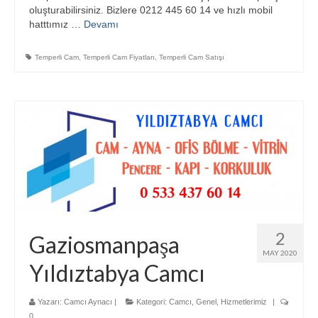
oluşturabilirsiniz. Bizlere 0212 445 60 14 ve hızlı mobil
hatttımız …
Devamı
Temperli Cam
,
Temperli Cam Fiyatları
,
Temperli Cam Satışı
2
Gaziosmanpaşa
MAY 2020
Yıldıztabya Camcı
Yazarı:
Camcı Aynacı
|
Kategori:
Camcı
,
Genel
,
Hizmetlerimiz
|
0