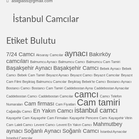
asilglass@gmail.com
İstanbul Camcılar
Etiket Bulutu
aynacı
7/24 Camcı
Bakırköy
Aksaray Camcılar
camcıları
Balmumcu Aynacı
Balmumcu Camcı
Balmumcu Cam Tamiri
Başakşehir Aynacı
Başakşehir Camcı
Bebek Aynacı
Bebek
Camcı
Bebek Cam Tamiri
Beyazıt Aynacı
Beyazıt Camcı
Beyazıt Camcılar
Beyazıt
Cam Filmi
Beşiktaş Balmumcu Camcılar
Beşiktaş Bebek'te Camcı
Bostancı Aynacı
Bostancı Camcı
Bostancı Cam Tamiri
Caddebostan Ayna
Caddebostan Aynacılar
camcı
Caddebostan Camcı
Caddebostan Camcılar
Camcı Telefon
Cam tamiri
Cam firması
Numaraları
Cam Fiyatları
istanbul camcı
En Yakın Camcı
Cağaloğlu Camcı
Kayaşehir Cam
Kayaşehir Cam Firmaları
Kayaşehir Pencere Camı
Kayaşehir Vitrin
Mahmutbey
Cam
Laleli Camcı
Levent Camcı
Levent En Yakın Camcı
aynacı
Soğanlı Aynacı
Soğanlı Camcı
İstanbul Aynacılar
İstanbul Camcılar