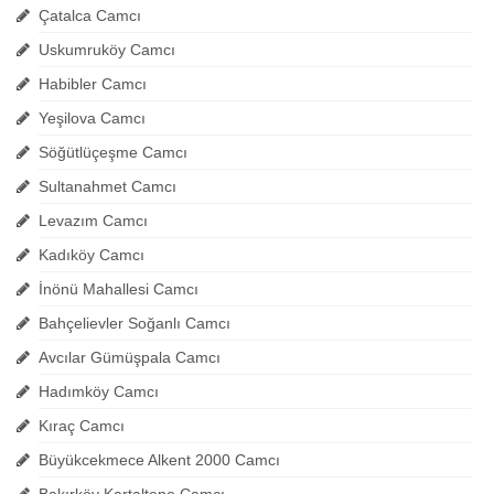
Çatalca Camcı
Uskumruköy Camcı
Habibler Camcı
Yeşilova Camcı
Söğütlüçeşme Camcı
Sultanahmet Camcı
Levazım Camcı
Kadıköy Camcı
İnönü Mahallesi Camcı
Bahçelievler Soğanlı Camcı
Avcılar Gümüşpala Camcı
Hadımköy Camcı
Kıraç Camcı
Büyükcekmece Alkent 2000 Camcı