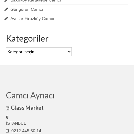
Bakırköy Kartaltepe Camcı
Güngören Camcı
Avcılar Firuzköy Camcı
Kategoriler
Kategoriler
Camcı Aynacı
Glass Market
İSTANBUL
0212 445 60 14