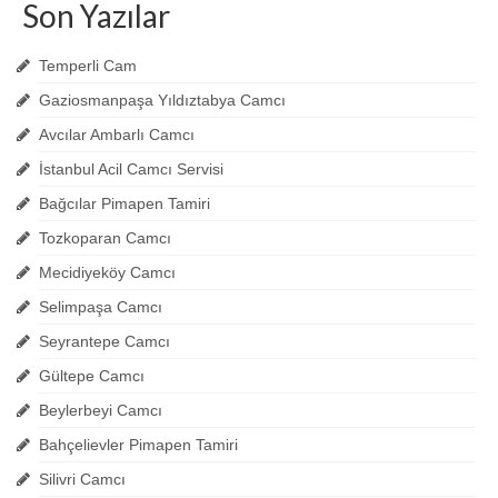
Son Yazılar
Temperli Cam
Gaziosmanpaşa Yıldıztabya Camcı
Avcılar Ambarlı Camcı
İstanbul Acil Camcı Servisi
Bağcılar Pimapen Tamiri
Tozkoparan Camcı
Mecidiyeköy Camcı
Selimpaşa Camcı
Seyrantepe Camcı
Gültepe Camcı
Beylerbeyi Camcı
Bahçelievler Pimapen Tamiri
Silivri Camcı