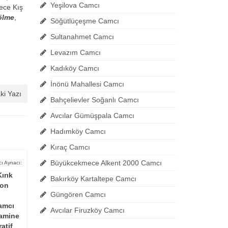
Yeşilova Camcı
ece Kış
ölme
,
Söğütlüçeşme Camcı
Sultanahmet Camcı
Levazım Camcı
Kadıköy Camcı
İnönü Mahallesi Camcı
ki Yazı
Bahçelievler Soğanlı Camcı
Avcılar Gümüşpala Camcı
Hadımköy Camcı
Kıraç Camcı
Büyükcekmece Alkent 2000 Camcı
ı Aynacı:
ırık
Bakırköy Kartaltepe Camcı
kon
Güngören Camcı
amcı
Avcılar Firuzköy Camcı
Lamine
atif