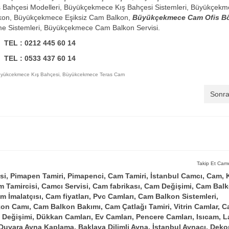
ahçesi Modelleri, Büyükçekmece Kış Bahçesi Sistemleri, Büyükçekm
lkon, Büyükçekmece Eşiksiz Cam Balkon,
Büyükçekmece Cam Ofis B
e Sistemleri, Büyükçekmece Cam Balkon Servisi.
TEL : 0212 445 60 14
TEL : 0533 437 60 14
yükcekmece Kış Bahçesi
,
Büyükcekmece Teras Cam
Sonra
Takip Et Camc
si, Pimapen Tamiri, Pimapenci, Cam Tamiri, İstanbul Camcı, Cam, K
m Tamircisi, Camcı Servisi, Cam fabrikası, Cam Değişimi, Cam Bal
m İmalatçısı, Cam fiyatları, Pvc Camları, Cam Balkon Sistemleri,
on Camı, Cam Balkon Bakımı, Cam Çatlağı Tamiri, Vitrin Camlar, C
m Değişimi, Dükkan Camları, Ev Camları, Pencere Camları, Isıcam, 
Duvara Ayna Kaplama, Baklava Dilimli Ayna, İstanbul Aynacı, Dekor