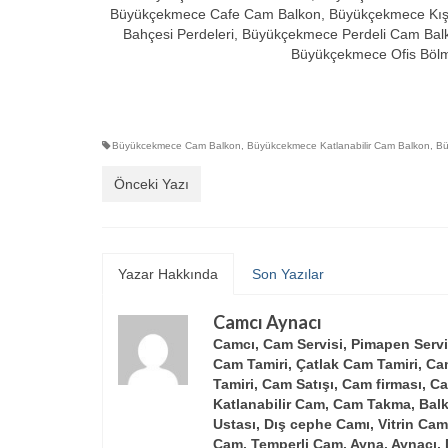
Büyükçekmece Cafe Cam Balkon, Büyükçekmece Kış B
Bahçesi Perdeleri, Büyükçekmece Perdeli Cam Ba
Büyükçekmece Ofis Bölm
Büyükcekmece Cam Balkon
,
Büyükcekmece Katlanabilir Cam Balkon
,
Bü
Önceki Yazı
Yazar Hakkında
Son Yazılar
Camcı Aynacı
Camcı, Cam Servisi, Pimapen Servi
Cam Tamiri, Çatlak Cam Tamiri, Ca
Tamiri, Cam Satışı, Cam firması, Ca
Katlanabilir Cam, Cam Takma, Balk
Ustası, Dış cephe Camı, Vitrin Ca
Cam, Temperli Cam, Ayna, Aynacı, 