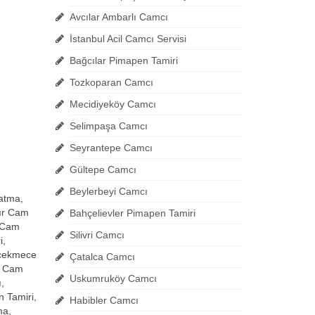
Avcılar Ambarlı Camcı
İstanbul Acil Camcı Servisi
Bağcılar Pimapen Tamiri
Tozkoparan Camcı
Mecidiyeköy Camcı
Selimpaşa Camcı
Seyrantepe Camcı
Gültepe Camcı
Beylerbeyi Camcı
atma,
ır Cam
Bahçelievler Pimapen Tamiri
 Cam
Silivri Camcı
i,
kçekmece
Çatalca Camcı
n Cam
Uskumruköy Camcı
,
 Tamiri,
Habibler Camcı
ma,