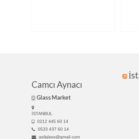
İs
Camcı Aynacı
Glass Market
İSTANBUL
0212 445 60 14
0533 437 60 14
asilglass@gmail.com