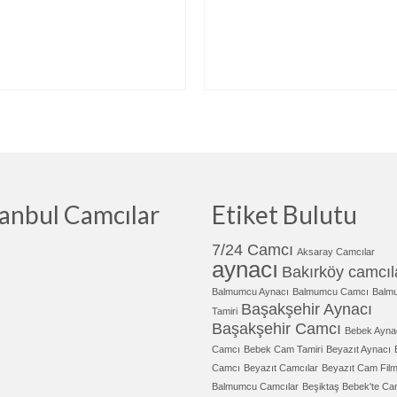
tanbul Camcılar
Etiket Bulutu
7/24 Camcı
Aksaray Camcılar
aynacı
Bakırköy camcıl
Balmumcu Aynacı
Balmumcu Camcı
Balm
Başakşehir Aynacı
Tamiri
Başakşehir Camcı
Bebek Ayna
Camcı
Bebek Cam Tamiri
Beyazıt Aynacı
Camcı
Beyazıt Camcılar
Beyazıt Cam Film
Balmumcu Camcılar
Beşiktaş Bebek'te Ca