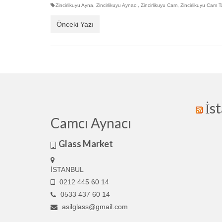
Zincirlikuyu Ayna
,
Zincirlikuyu Aynacı
,
Zincirlikuyu Cam
,
Zincirlikuyu Cam T
Önceki Yazı
İs
Camcı Aynacı
Glass Market
İSTANBUL
0212 445 60 14
0533 437 60 14
asilglass@gmail.com