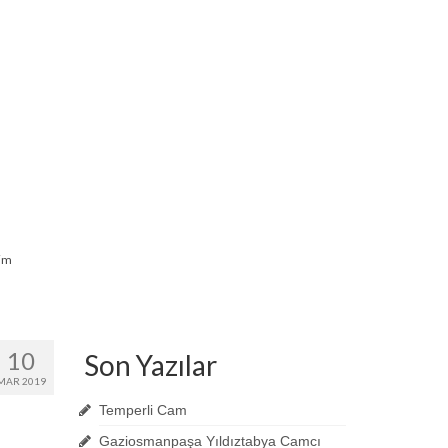
şim
10
Son Yazılar
MAR 2019
Temperli Cam
Gaziosmanpaşa Yıldıztabya Camcı