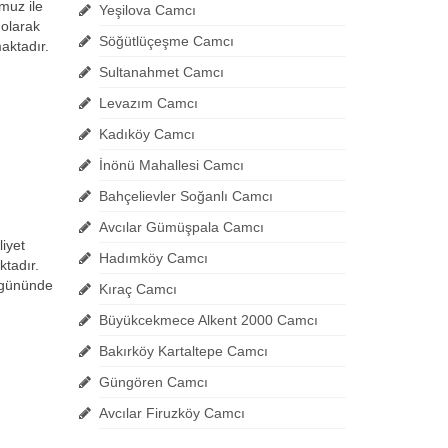
muz ile
Yeşilova Camcı
olarak
Söğütlüçeşme Camcı
aktadır.
Sultanahmet Camcı
Levazım Camcı
Kadıköy Camcı
İnönü Mahallesi Camcı
Bahçelievler Soğanlı Camcı
Avcılar Gümüşpala Camcı
liyet
Hadımköy Camcı
ktadır.
e gününde
Kıraç Camcı
Büyükcekmece Alkent 2000 Camcı
Bakırköy Kartaltepe Camcı
Güngören Camcı
Avcılar Firuzköy Camcı