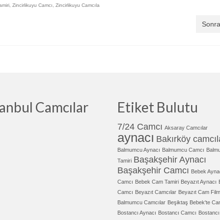
amiri
,
Zincirlikuyu Camcı
,
Zincirlikuyu Camcıla
Sonra
tanbul Camcılar
Etiket Bulutu
7/24 Camcı
Aksaray Camcılar
aynacı
Bakırköy camcıl
Balmumcu Aynacı
Balmumcu Camcı
Balm
Başakşehir Aynacı
Tamiri
Başakşehir Camcı
Bebek Ayna
Camcı
Bebek Cam Tamiri
Beyazıt Aynacı
Camcı
Beyazıt Camcılar
Beyazıt Cam Film
Balmumcu Camcılar
Beşiktaş Bebek'te Ca
Bostancı Aynacı
Bostancı Camcı
Bostanc