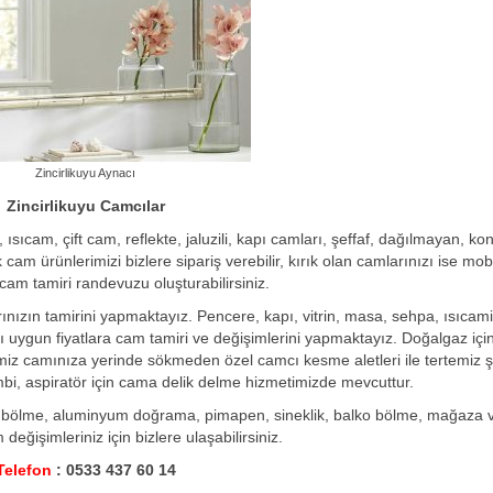
Zincirlikuyu Aynacı
Zincirlikuyu Camcılar
ıcam, çift cam, reflekte, jaluzili, kapı camları, şeffaf, dağılmayan, konf
m ürünlerimizi bizlere sipariş verebilir, kırık olan camlarınızı ise mobi
 cam tamiri randevuzu oluşturabilirsiniz.
rınızın tamirini yapmaktayız. Pencere, kapı, vitrin, masa, sehpa, ısıcami
ı uygun fiyatlara cam tamiri ve değişimlerini yapmaktayız. Doğalgaz iç
miz camınıza yerinde sökmeden özel camcı kesme aletleri ile tertemiz ş
bi, aspiratör için cama delik delme hizmetimizde mevcuttur.
 bölme, aluminyum doğrama, pimapen, sineklik, balko bölme, mağaza vit
değişimleriniz için bizlere ulaşabilirsiniz.
Telefon
: 0533 437 60 14