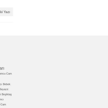
ki Yazı
arı
umcu Cam
cı
Bebek
Beyazıt
i
Beşiktaş
mcı
ı Cam