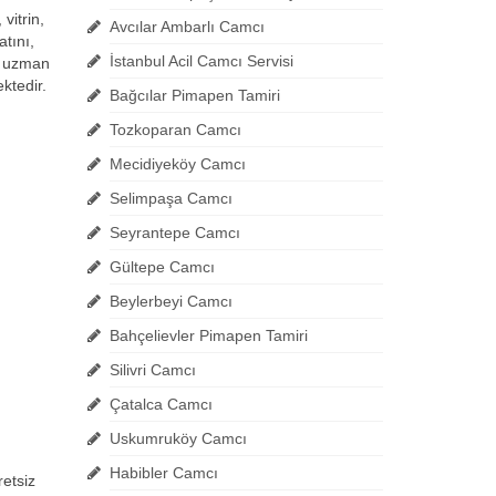
vitrin,
Avcılar Ambarlı Camcı
tını,
İstanbul Acil Camcı Servisi
da uzman
ktedir.
Bağcılar Pimapen Tamiri
Tozkoparan Camcı
Mecidiyeköy Camcı
Selimpaşa Camcı
Seyrantepe Camcı
Gültepe Camcı
Beylerbeyi Camcı
Bahçelievler Pimapen Tamiri
Silivri Camcı
Çatalca Camcı
Uskumruköy Camcı
Habibler Camcı
retsiz