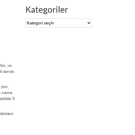
Kategoriler
Kategoriler
or, ısı
l servis
 pvc,
in cama
ekilde 5
rinleri