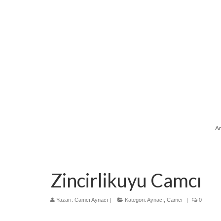
A
Zincirlikuyu Camcı
Yazarı:
Camcı Aynacı
|
Kategori:
Aynacı
,
Camcı
|
0