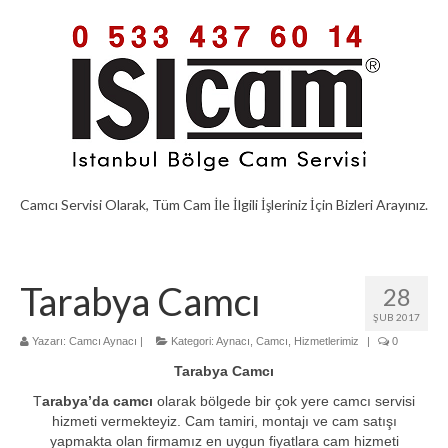
Camcı Servisi Olarak, Tüm Cam İle İlgili İşleriniz İçin Bizleri Arayınız.
Tarabya Camcı
28
ŞUB 2017
Yazarı:
Camcı Aynacı
|
Kategori:
Aynacı
,
Camcı
,
Hizmetlerimiz
|
0
Tarabya Camcı
T
arabya’da camcı
olarak bölgede bir çok yere camcı servisi
hizmeti vermekteyiz. Cam tamiri, montajı ve cam satışı
yapmakta olan firmamız en uygun fiyatlara cam hizmeti