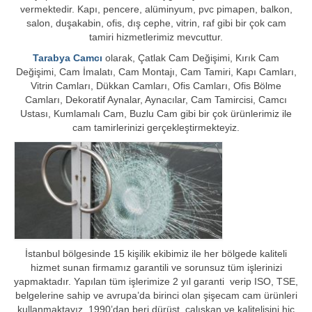
vermektedir. Kapı, pencere, alüminyum, pvc pimapen, balkon,
salon, duşakabin, ofis, dış cephe, vitrin, raf gibi bir çok cam
tamiri hizmetlerimiz mevcuttur.
Tarabya Camcı
olarak, Çatlak Cam Değişimi, Kırık Cam
Değişimi, Cam İmalatı, Cam Montajı, Cam Tamiri, Kapı Camları,
Vitrin Camları, Dükkan Camları, Ofis Camları, Ofis Bölme
Camları, Dekoratif Aynalar, Aynacılar, Cam Tamircisi, Camcı
Ustası, Kumlamalı Cam, Buzlu Cam gibi bir çok ürünlerimiz ile
cam tamirlerinizi gerçekleştirmekteyiz.
İstanbul bölgesinde 15 kişilik ekibimiz ile her bölgede kaliteli
hizmet sunan firmamız garantili ve sorunsuz tüm işlerinizi
yapmaktadır. Yapılan tüm işlerimize 2 yıl garanti verip ISO, TSE,
belgelerine sahip ve avrupa’da birinci olan şişecam cam ürünleri
kullanmaktayız. 1990’dan beri dürüst, çalışkan ve kalitelisini hiç