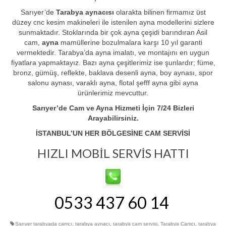
Sarıyer’de
Tarabya aynacısı
olarakta bilinen firmamız üst
düzey cnc kesim makineleri ile istenilen ayna modellerini sizlere
sunmaktadır. Stoklarında bir çok ayna çeşidi barındıran Asil
cam,
ayna
mamüllerine bozulmalara karşı 10 yıl garanti
vermektedir. Tarabya’da ayna imalatı, ve montajını en uygun
fiyatlara yapmaktayız. Bazı ayna çeşitlerimiz ise şunlardır; füme,
bronz, gümüş, reflekte, baklava desenli ayna, boy aynası, spor
salonu aynası, varaklı ayna, flotal şefff ayna gibi ayna
ürünlerimiz mevcuttur.
Sarıyer’de Cam ve Ayna Hizmeti İçin 7/24 Bizleri
Arayabilirsiniz.
İSTANBUL’UN HER BÖLGESİNE CAM SERVİSİ
HIZLI MOBİL SERVİS HATTI
0533 437 60 14
Sarıyer tarabyada camcı
,
tarabya aynacı
,
tarabya cam servisi
,
Tarabya Camcı
,
tarabya