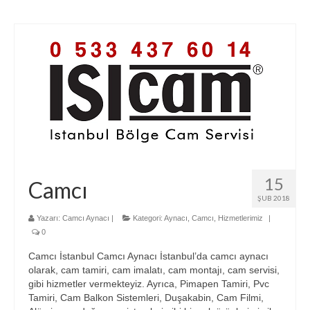
15
Camcı
ŞUB 2018
Yazarı:
Camcı Aynacı
|
Kategori:
Aynacı
,
Camcı
,
Hizmetlerimiz
|
0
Camcı İstanbul Camcı Aynacı İstanbul’da camcı aynacı
olarak, cam tamiri, cam imalatı, cam montajı, cam servisi,
gibi hizmetler vermekteyiz. Ayrıca, Pimapen Tamiri, Pvc
Tamiri, Cam Balkon Sistemleri, Duşakabin, Cam Filmi,