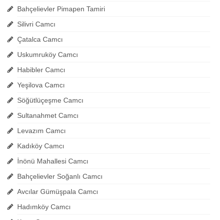
Bahçelievler Pimapen Tamiri
Silivri Camcı
Çatalca Camcı
Uskumruköy Camcı
Habibler Camcı
Yeşilova Camcı
Söğütlüçeşme Camcı
Sultanahmet Camcı
Levazım Camcı
Kadıköy Camcı
İnönü Mahallesi Camcı
Bahçelievler Soğanlı Camcı
Avcılar Gümüşpala Camcı
Hadımköy Camcı