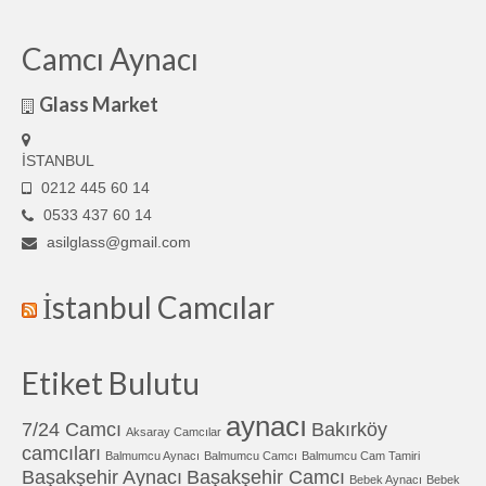
Camcı Aynacı
Glass Market
İSTANBUL
0212 445 60 14
0533 437 60 14
asilglass@gmail.com
İstanbul Camcılar
Etiket Bulutu
aynacı
7/24 Camcı
Bakırköy
Aksaray Camcılar
camcıları
Balmumcu Aynacı
Balmumcu Camcı
Balmumcu Cam Tamiri
Başakşehir Aynacı
Başakşehir Camcı
Bebek Aynacı
Bebek