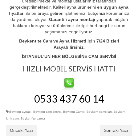
üretilebilmekte ve montajı ustalarımız tarafından
gerçekleştirilmektedir. Kaliteli ayna ürünlerini
en uygun ayna
fiyatları
ile bir araya getiren işletmemiz, bütçenizi korumanıza
da yardımcı oluyor.
Garantili ayna montajı
yaparak müşteri
haklarını koruyor ve ürünlerimiz ile ilgili herhangi bir sorun
yaşamanızı engelliyoruz.
Beykent’te Cam ve Ayna Hizmeti İçin 7/24 Bizleri
Arayabilirsiniz.
İSTANBUL’UN HER BÖLGESİNE CAM SERVİSİ
HIZLI MOBİL SERVİS HATTI
0533 437 60 14
Beykent aynacı
,
Beykent cam servisi
,
Beykent Camcı
,
Beykent camcıları
,
Beykent
kırık cam
,
Beykent'te camcı
Önceki Yazı
Sonraki Yazı