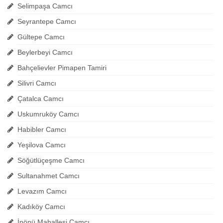
Selimpaşa Camcı
Seyrantepe Camcı
Gültepe Camcı
Beylerbeyi Camcı
Bahçelievler Pimapen Tamiri
Silivri Camcı
Çatalca Camcı
Uskumruköy Camcı
Habibler Camcı
Yeşilova Camcı
Söğütlüçeşme Camcı
Sultanahmet Camcı
Levazım Camcı
Kadıköy Camcı
İnönü Mahallesi Camcı