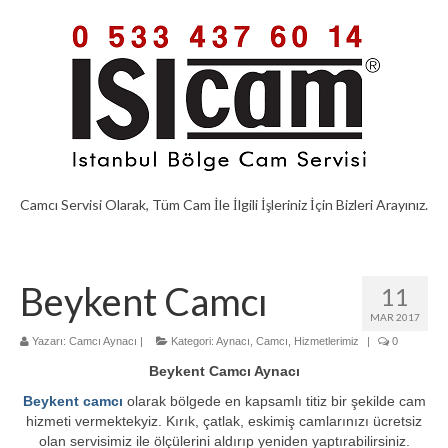
Camcı Servisi Olarak, Tüm Cam İle İlgili İşleriniz İçin Bizleri Arayınız.
Beykent Camcı
11
MAR 2017
Yazarı:
Camcı Aynacı
|
Kategori:
Aynacı
,
Camcı
,
Hizmetlerimiz
|
0
Beykent Camcı Aynacı
Beykent camcı
olarak bölgede en kapsamlı titiz bir şekilde cam
hizmeti vermektekyiz. Kırık, çatlak, eskimiş camlarınızı ücretsiz
olan servisimiz ile ölçülerini aldırıp yeniden yaptırabilirsiniz.